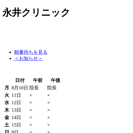
永井クリニック
順番待ちを見る
＜お知らせ＞
日付
午前
午後
月
8月10日
院長
院長
火
11日
×
×
水
12日
×
×
木
13日
×
×
金
14日
×
×
土
15日
×
×
日
9日
×
×