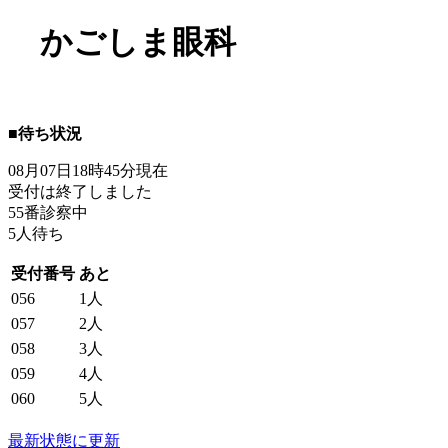
かごしま眼科
■待ち状況
08月07日18時45分現在
受付は終了しました
55番診察中
5人待ち
受付番号
あと
056
1人
057
2人
058
3人
059
4人
060
5人
最新状態に更新